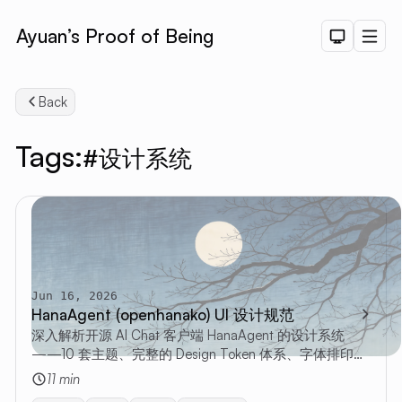
Ayuan’s Proof of Being
Dark Th
Men
Back
Tags:
#设计系统
Jun 16, 2026
Searc
HanaAgent (openhanako) UI 设计规范
深入解析开源 AI Chat 客户端 HanaAgent 的设计系统
——10 套主题、完整的 Design Token 体系、字体排印、
动效系统与国际化方案
11 min